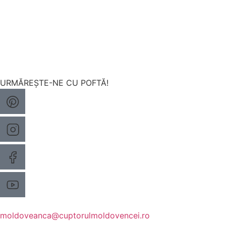
URMĂREȘTE-NE CU POFTĂ!
moldoveanca@cuptorulmoldovencei.ro