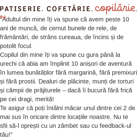
“Adultul din mine îți va spune că avem peste 10
ani de muncă, de cernut bunele de rele, de
frământări, de strâns cureaua, de încins și de
potolit focul.
Copilul din mine îți va spune cu gura până la
urechi că abia am împlinit 10 anișori de aventură
în lumea bunătăților fără margarină, fără premixuri
și fără prostii. Dealuri de plăcinte, munți de torturi
și câmpii de prăjiturele – dacă îi bucură fără frică
pe cei dragi, merită!
Te asigur că poți întâlni măcar unul dintre cei 2 de
mai sus în oricare dintre locațiile noastre. Nu te
sfii să-l oprești cu un zâmbet sau cu feedback-ul
tău!”