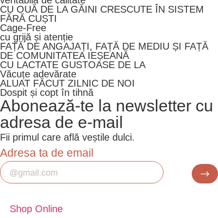
CU OUĂ DE LA GĂINI CRESCUTE ÎN SISTEM
FĂRĂ CUȘTI
Cage-Free
cu grijă și atenție
FAȚĂ DE ANGAJAȚI, FAȚĂ DE MEDIU ȘI FAȚĂ
DE COMUNITATEA IEȘEANĂ
CU LACTATE GUSTOASE DE LA
Văcuțe adevărate
ALUAT FĂCUT ZILNIC DE NOI
Dospit și copt în tihnă
Abonează-te la newsletter cu
adresa de e-mail
Fii primul care află veștile dulci.
Adresa ta de email
Shop Online