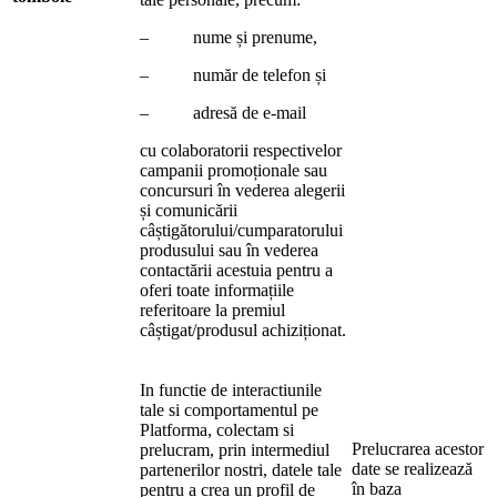
– nume și prenume,
– număr de telefon și
– adresă de e-mail
cu colaboratorii respectivelor
campanii promoționale sau
concursuri în vederea alegerii
și comunicării
câștigătorului/cumparatorului
produsului sau în vederea
contactării acestuia pentru a
oferi toate informațiile
referitoare la premiul
câștigat/produsul achiziționat.
In functie de interactiunile
tale si comportamentul pe
Platforma, colectam si
Prelucrarea acestor
prelucram, prin intermediul
date se realizează
partenerilor nostri, datele tale
în baza
pentru a crea un profil de