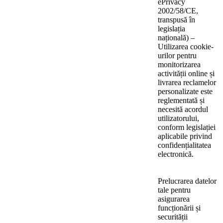
ePrivacy
2002/58/CE,
transpusă în
legislația
națională) –
Utilizarea cookie-
urilor pentru
monitorizarea
activității online și
livrarea reclamelor
personalizate este
reglementată și
necesită acordul
utilizatorului,
conform legislației
aplicabile privind
confidențialitatea
electronică.
Prelucrarea datelor
tale pentru
asigurarea
funcționării și
securității