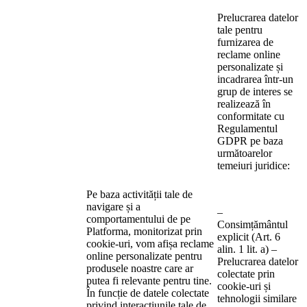
Prelucrarea datelor
tale pentru
furnizarea de
reclame online
personalizate și
incadrarea într-un
grup de interes se
realizează în
conformitate cu
Regulamentul
GDPR pe baza
următoarelor
temeiuri juridice:
Pe baza activității tale de
navigare și a
–
comportamentului de pe
Consimțământul
Platforma, monitorizat prin
explicit (Art. 6
cookie-uri, vom afișa reclame
alin. 1 lit. a) –
online personalizate pentru
Prelucrarea datelor
produsele noastre care ar
colectate prin
putea fi relevante pentru tine.
cookie-uri și
În funcție de datele colectate
tehnologii similare
privind interacțiunile tale de