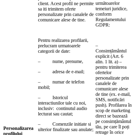
următoarelor
client. Acest profil ne permite
temeiuri juridice,
sa iti trimitem oferte
conform
personalizate prin canalele de
Regulamentului
comunicare alese de tine.
GDPR:
Pentru realizarea profilarii,
–
prelucram urmatoarele
Consimțământul
categorii de date:
explicit (Art. 6
– nume, prenume,
alin. 1 lit. a) –
pentru trimiterea
– adresa de e-mail;
ofertelor
personalizate prin
– numar de telefon
canalele de
mobil;
comunicare alese
de tine (ex. e-mail,
– Istoricul
SMS, notificări
interactiunilor tale cu noi,
push). Profilarea în
inclusiv: continutul audio
scop de marketing
lecturat sau cautat;
direct se bazează
pe consimțământul
– Comenzile initiate si
tău, pe care îl poți
Personalizarea
ulterior finalizate sau anulate;
retrage în orice
profilului