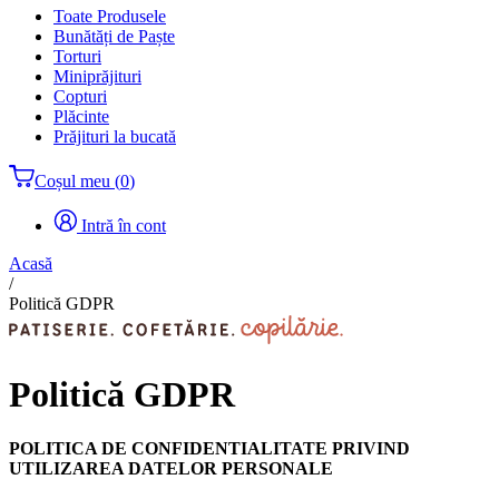
Toate Produsele
Bunătăți de Paște
Torturi
Miniprăjituri
Copturi
Plăcinte
Prăjituri la bucată
Coșul meu
(
0
)
Intră în cont
Acasă
/
Politică GDPR
Politică GDPR
POLITICA DE CONFIDENTIALITATE PRIVIND
UTILIZAREA DATELOR PERSONALE