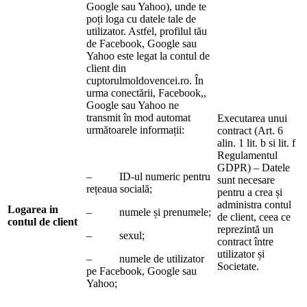
Google sau Yahoo), unde te
poți loga cu datele tale de
utilizator. Astfel, profilul tău
de Facebook, Google sau
Yahoo este legat la contul de
client din
cuptorulmoldovencei.ro. În
urma conectării, Facebook,,
Google sau Yahoo ne
transmit în mod automat
Executarea unui
următoarele informații:
contract (Art. 6
alin. 1 lit. b si lit. f
Regulamentul
GDPR) – Datele
– ID-ul numeric pentru
sunt necesare
rețeaua socială;
pentru a crea și
administra contul
Logarea in
– numele și prenumele;
de client, ceea ce
contul de client
reprezintă un
– sexul;
contract între
utilizator și
– numele de utilizator
Societate.
pe Facebook, Google sau
Yahoo;