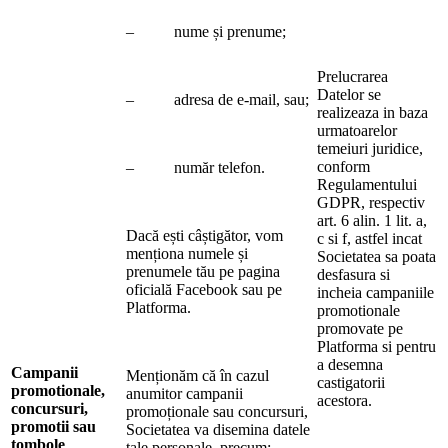
– nume și prenume;
Prelucrarea
Datelor se
– adresa de e-mail, sau;
realizeaza in baza
urmatoarelor
temeiuri juridice,
conform
– număr telefon.
Regulamentului
GDPR, respectiv
art. 6 alin. 1 lit. a,
Dacă ești câștigător, vom
c si f, astfel incat
menționa numele și
Societatea sa poata
prenumele tău pe pagina
desfasura si
oficială Facebook sau pe
incheia campaniile
Platforma.
promotionale
promovate pe
Platforma si pentru
a desemna
Campanii
Menționăm că în cazul
castigatorii
promotionale,
anumitor campanii
acestora.
concursuri,
promoționale sau concursuri,
promotii sau
Societatea va disemina datele
tombole
tale personale, precum: