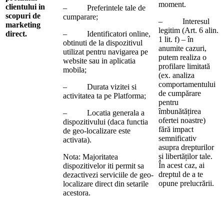
moment.
clientului in
– Preferintele tale de
scopuri de
cumparare;
– Interesul
marketing
legitim (Art. 6 alin.
direct.
– Identificatori online,
1 lit. f) – în
obtinuti de la dispozitivul
anumite cazuri,
utilizat pentru navigarea pe
putem realiza o
website sau in aplicatia
profilare limitată
mobila;
(ex. analiza
comportamentului
– Durata vizitei si
de cumpărare
activitatea ta pe Platforma;
pentru
îmbunătățirea
– Locatia generala a
ofertei noastre)
dispozitivului (daca functia
fără impact
de geo-localizare este
semnificativ
activata).
asupra drepturilor
și libertăților tale.
Nota: Majoritatea
În acest caz, ai
dispozitivelor iti permit sa
dreptul de a te
dezactivezi serviciile de geo-
opune prelucrării.
localizare direct din setarile
acestora.