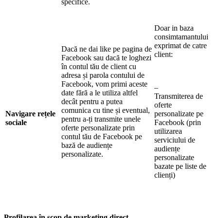
specifice.
Doar in baza
consimtamantului
exprimat de catre
Dacă ne dai like pe pagina de
client:
Facebook sau dacă te loghezi
în contul tău de client cu
adresa și parola contului de
Facebook, vom primi aceste
–
date fără a le utiliza altfel
Transmiterea de
decât pentru a putea
oferte
comunica cu tine și eventual,
Navigare rețele
personalizate pe
pentru a-ți transmite unele
sociale
Facebook (prin
oferte personalizate prin
utilizarea
contul tău de Facebook pe
serviciului de
bază de audiențe
audiențe
personalizate.
personalizate
bazate pe liste de
clienți)
Profilarea în scop de marketing direct