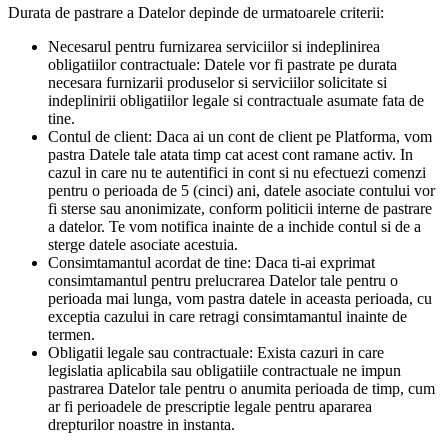
Durata de pastrare a Datelor depinde de urmatoarele criterii:
Necesarul pentru furnizarea serviciilor si indeplinirea
obligatiilor contractuale: Datele vor fi pastrate pe durata
necesara furnizarii produselor si serviciilor solicitate si
indeplinirii obligatiilor legale si contractuale asumate fata de
tine.
Contul de client: Daca ai un cont de client pe Platforma, vom
pastra Datele tale atata timp cat acest cont ramane activ. In
cazul in care nu te autentifici in cont si nu efectuezi comenzi
pentru o perioada de 5 (cinci) ani, datele asociate contului vor
fi sterse sau anonimizate, conform politicii interne de pastrare
a datelor. Te vom notifica inainte de a inchide contul si de a
sterge datele asociate acestuia.
Consimtamantul acordat de tine: Daca ti-ai exprimat
consimtamantul pentru prelucrarea Datelor tale pentru o
perioada mai lunga, vom pastra datele in aceasta perioada, cu
exceptia cazului in care retragi consimtamantul inainte de
termen.
Obligatii legale sau contractuale: Exista cazuri in care
legislatia aplicabila sau obligatiile contractuale ne impun
pastrarea Datelor tale pentru o anumita perioada de timp, cum
ar fi perioadele de prescriptie legale pentru apararea
drepturilor noastre in instanta.