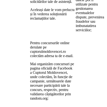
solicitărilor tale de asistență.
utilizate pentru
gestionarea
Aceleași date le vom prelucra
eventualelor
și în vederea soluționării
dispute, prevenirea
reclamațiilor tale.
fraudelor sau
imbunatatirea
serviciilor;
Pentru concursurile online
derulate pe
cuptorulmoldovencei.ro
colectăm adresa ta de e-mail.
Mai organizăm concursuri pe
pagina oficială de Facebook
a Cuptorul Moldovencei,
unde colectăm, în funcție de
campanie, următoarele date
necesare participării tale la
concurs, respectiv, pentru
validarea câștigătorilor prin
random.org: