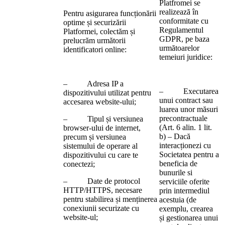
Platfromei se
realizează în
Pentru asigurarea funcționării
conformitate cu
optime și securizării
Regulamentul
Platformei, colectăm și
GDPR, pe baza
prelucrăm următorii
următoarelor
identificatori online:
temeiuri juridice:
– Adresa IP a
– Executarea
dispozitivului utilizat pentru
unui contract sau
accesarea website-ului;
luarea unor măsuri
precontractuale
– Tipul și versiunea
(Art. 6 alin. 1 lit.
browser-ului de internet,
b) – Dacă
precum și versiunea
interacționezi cu
sistemului de operare al
Societatea pentru a
dispozitivului cu care te
beneficia de
conectezi;
bunurile si
– Date de protocol
serviciile oferite
HTTP/HTTPS, necesare
prin intermediul
pentru stabilirea și menținerea
acestuia (de
conexiunii securizate cu
exemplu, crearea
website-ul;
și gestionarea unui