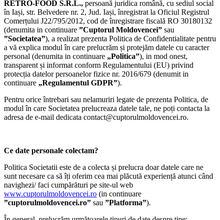
RETRO-FOOD S.R.L.,
persoană juridica română, cu sediul social
în Iași, str. Belvedere nr. 2, Jud. Iași, înregistrat la Oficiul Registrul
Comerțului J22/795/2012, cod de înregistrare fiscală RO 30180132
(denumita in continuare
”Cuptorul Moldovencei”
sau
”Societatea”
), a realizat prezenta Politica de Confidentialitate pentru
a vă explica modul în care prelucrăm și protejăm datele cu caracter
personal (denumita in continuare
„Politica”
), in mod onest,
transparent și informat conform Regulamentului (EU) privind
protecția datelor persoanelor fizice nr. 2016/679 (denumit in
continuare
„Regulamentul GDPR”
).
Pentru orice întrebari sau nelamuriri legate de prezenta Politica, de
modul în care Societatea prelucreaza datele tale, ne poți contacta la
adresa de e-mail dedicata contact@cuptorulmoldovencei.ro.
Ce date personale colectam?
Politica Societatii este de a colecta și prelucra doar datele care ne
sunt necesare ca să îți oferim cea mai plăcută experiență atunci când
navighezi/ faci cumpărături pe site-ul web
www.cuptorulmoldovencei.ro
(in continuare
”cuptorulmoldovencei.ro”
sau
”Platforma”
).
În general, prelucrăm următoarele tipuri de date despre tine: