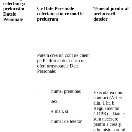
colectăm și
Ce Date Personale
Temeiul juridic al
prelucrăm
colectam și în ce mod le
prelucrarii
Datele
prelucram
datelor
Personale
Putem crea un cont de client
pe Platforma doar daca ne
oferi urmatoarele Date
Personale:
– nume, prenume;
Executarea unui
contract (Art. 6
– sex;
alin. 1 lit. b
Regulamentul
– e-mail, și
GDPR) – Datele
sunt necesare
– număr de telefon
pentru a crea și
administra contul