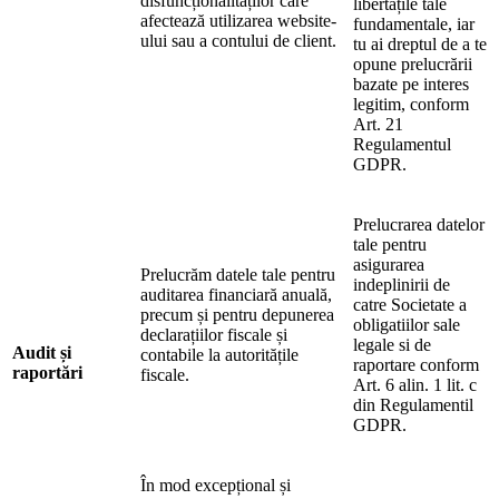
disfuncționalităților care
libertățile tale
afectează utilizarea website-
fundamentale, iar
ului sau a contului de client.
tu ai dreptul de a te
opune prelucrării
bazate pe interes
legitim, conform
Art. 21
Regulamentul
GDPR.
Prelucrarea datelor
tale pentru
asigurarea
Prelucrăm datele tale pentru
indeplinirii de
auditarea financiară anuală,
catre Societate a
precum și pentru depunerea
obligatiilor sale
declarațiilor fiscale și
legale si de
Audit și
contabile la autoritățile
raportare conform
raportări
fiscale.
Art. 6 alin. 1 lit. c
din Regulamentil
GDPR.
În mod excepțional și