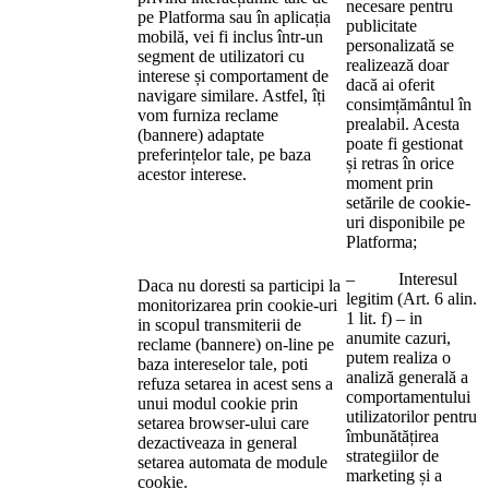
necesare pentru
pe Platforma sau în aplicația
publicitate
mobilă, vei fi inclus într-un
personalizată se
segment de utilizatori cu
realizează doar
interese și comportament de
dacă ai oferit
navigare similare. Astfel, îți
consimțământul în
vom furniza reclame
prealabil. Acesta
(bannere) adaptate
poate fi gestionat
preferințelor tale, pe baza
și retras în orice
acestor interese.
moment prin
setările de cookie-
uri disponibile pe
Platforma;
– Interesul
Daca nu doresti sa participi la
legitim (Art. 6 alin.
monitorizarea prin cookie-uri
1 lit. f) – in
in scopul transmiterii de
anumite cazuri,
reclame (bannere) on-line pe
putem realiza o
baza intereselor tale, poti
analiză generală a
refuza setarea in acest sens a
comportamentului
unui modul cookie prin
utilizatorilor pentru
setarea browser-ului care
îmbunătățirea
dezactiveaza in general
strategiilor de
setarea automata de module
marketing și a
cookie.