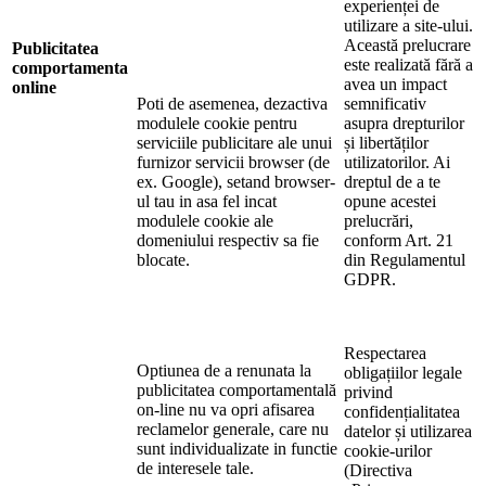
experienței de
utilizare a site-ului.
Această prelucrare
Publicitatea
este realizată fără a
comportamenta
avea un impact
online
Poti de asemenea, dezactiva
semnificativ
modulele cookie pentru
asupra drepturilor
serviciile publicitare ale unui
și libertăților
furnizor servicii browser (de
utilizatorilor. Ai
ex. Google), setand browser-
dreptul de a te
ul tau in asa fel incat
opune acestei
modulele cookie ale
prelucrări,
domeniului respectiv sa fie
conform Art. 21
blocate.
din Regulamentul
GDPR.
Respectarea
Optiunea de a renunata la
obligațiilor legale
publicitatea comportamentală
privind
on-line nu va opri afisarea
confidențialitatea
reclamelor generale, care nu
datelor și utilizarea
sunt individualizate in functie
cookie-urilor
de interesele tale.
(Directiva