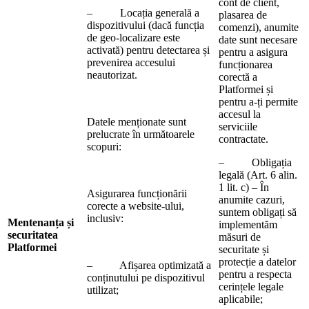
cont de client,
– Locația generală a
plasarea de
dispozitivului (dacă funcția
comenzi), anumite
de geo-localizare este
date sunt necesare
activată) pentru detectarea și
pentru a asigura
prevenirea accesului
funcționarea
neautorizat.
corectă a
Platformei și
pentru a-ți permite
accesul la
Datele menționate sunt
serviciile
prelucrate în următoarele
contractate.
scopuri:
– Obligația
legală (Art. 6 alin.
1 lit. c) – În
Asigurarea funcționării
anumite cazuri,
corecte a website-ului,
suntem obligați să
inclusiv:
Mentenanța și
implementăm
securitatea
măsuri de
Platformei
securitate și
protecție a datelor
– Afișarea optimizată a
pentru a respecta
conținutului pe dispozitivul
cerințele legale
utilizat;
aplicabile;