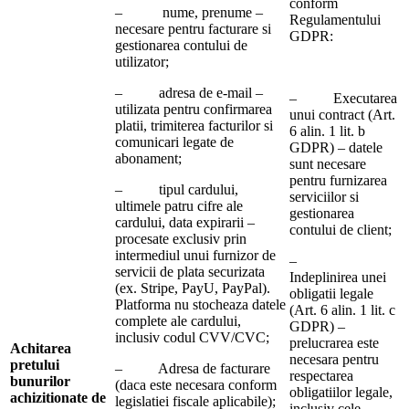
conform
– nume, prenume –
Regulamentului
necesare pentru facturare si
GDPR:
gestionarea contului de
utilizator;
– adresa de e-mail –
– Executarea
utilizata pentru confirmarea
unui contract (Art.
platii, trimiterea facturilor si
6 alin. 1 lit. b
comunicari legate de
GDPR) – datele
abonament;
sunt necesare
pentru furnizarea
– tipul cardului,
serviciilor si
ultimele patru cifre ale
gestionarea
cardului, data expirarii –
contului de client;
procesate exclusiv prin
intermediul unui furnizor de
–
servicii de plata securizata
Indeplinirea unei
(ex. Stripe, PayU, PayPal).
obligatii legale
Platforma nu stocheaza datele
(Art. 6 alin. 1 lit. c
complete ale cardului,
GDPR) –
inclusiv codul CVV/CVC;
prelucrarea este
Achitarea
necesara pentru
pretului
– Adresa de facturare
respectarea
bunurilor
(daca este necesara conform
obligatiilor legale,
achizitionate de
legislatiei fiscale aplicabile);
inclusiv cele