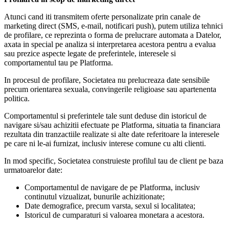
Atunci cand iti transmitem oferte personalizate prin canale de
marketing direct (SMS, e-mail, notificari push), putem utiliza tehnici
de profilare, ce reprezinta o forma de prelucrare automata a Datelor,
axata in special pe analiza si interpretarea acestora pentru a evalua
sau prezice aspecte legate de preferintele, interesele si
comportamentul tau pe Platforma.
In procesul de profilare, Societatea nu prelucreaza date sensibile
precum orientarea sexuala, convingerile religioase sau apartenenta
politica.
Comportamentul si preferintele tale sunt deduse din istoricul de
navigare si/sau achizitii efectuate pe Platforma, situatia ta financiara
rezultata din tranzactiile realizate si alte date referitoare la interesele
pe care ni le-ai furnizat, inclusiv interese comune cu alti clienti.
In mod specific, Societatea construieste profilul tau de client pe baza
urmatoarelor date:
Comportamentul de navigare de pe Platforma, inclusiv
continutul vizualizat, bunurile achizitionate;
Date demografice, precum varsta, sexul si localitatea;
Istoricul de cumparaturi si valoarea monetara a acestora.