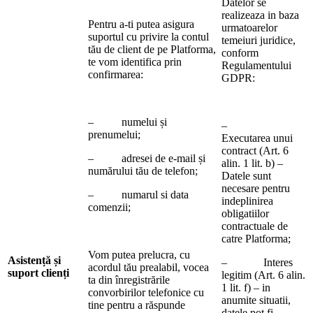
Datelor se
realizeaza in baza
Pentru a-ti putea asigura
urmatoarelor
suportul cu privire la contul
temeiuri juridice,
tău de client de pe Platforma,
conform
te vom identifica prin
Regulamentului
confirmarea:
GDPR:
– numelui și
–
prenumelui;
Executarea unui
contract (Art. 6
– adresei de e-mail și
alin. 1 lit. b) –
numărului tău de telefon;
Datele sunt
necesare pentru
– numarul si data
indeplinirea
comenzii;
obligatiilor
contractuale de
catre Platforma;
Vom putea prelucra, cu
Asistență și
– Interes
acordul tău prealabil, vocea
suport clienți
legitim (Art. 6 alin.
ta din înregistrările
1 lit. f) – in
convorbirilor telefonice cu
anumite situatii,
tine pentru a răspunde
datele pot fi