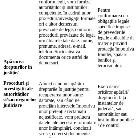
conform legii, vom furniza
autorităților și instituțiilor
Pentru
competente, în cadrul unor
conformarea cu
proceduri/investigații formale
obligațiile legale
ori a altor demersuri
specifice impuse
prevăzute de lege, conform
de prevederile
procedurii prevăzute de lege,
legale aplicabile în
următoarele tale date: nume,
materie privind
prenume, adresă, e-mail,
protecția împotriva
telefon. Societatea va
fraudei, spălării
documenta orice astfel de
banilor și
Apărarea
demersuri.
terorismului.
drepturilor în
justiție/
Proceduri și
Atunci când ne apărăm
Exercitarea
investigații ale
drepturile în justiție pentru
oricăror apărări/
autorităților
recuperarea unor sume
drepturi în fața
și/sau organelor
datorate, sau când ne
instanțelor de
judiciare
protejăm interesele împotriva
judecată, sau
unor pretenții/ reclamații
autorităților sau
nejustificate, vom prelucra
instituțiilor publice
datele tale necesare formulării
/ de control
unor întâmpinări, concluzii
scrise, cereri și documente