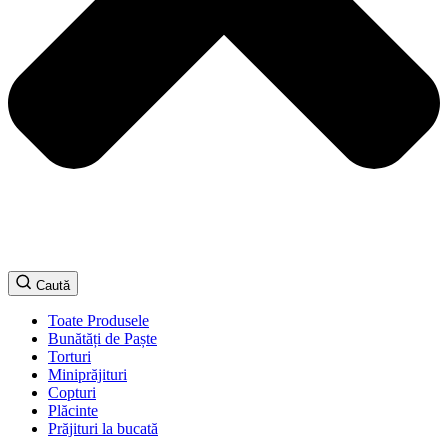
Caută
Toate Produsele
Bunătăți de Paște
Torturi
Miniprăjituri
Copturi
Plăcinte
Prăjituri la bucată