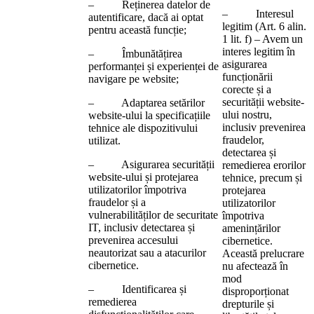
– Reținerea datelor de
– Interesul
autentificare, dacă ai optat
legitim (Art. 6 alin.
pentru această funcție;
1 lit. f) – Avem un
interes legitim în
– Îmbunătățirea
asigurarea
performanței și experienței de
funcționării
navigare pe website;
corecte și a
securității website-
– Adaptarea setărilor
ului nostru,
website-ului la specificațiile
inclusiv prevenirea
tehnice ale dispozitivului
fraudelor,
utilizat.
detectarea și
– Asigurarea securității
remedierea erorilor
website-ului și protejarea
tehnice, precum și
utilizatorilor împotriva
protejarea
fraudelor și a
utilizatorilor
vulnerabilităților de securitate
împotriva
IT, inclusiv detectarea și
amenințărilor
prevenirea accesului
cibernetice.
neautorizat sau a atacurilor
Această prelucrare
cibernetice.
nu afectează în
mod
– Identificarea și
disproporționat
remedierea
drepturile și