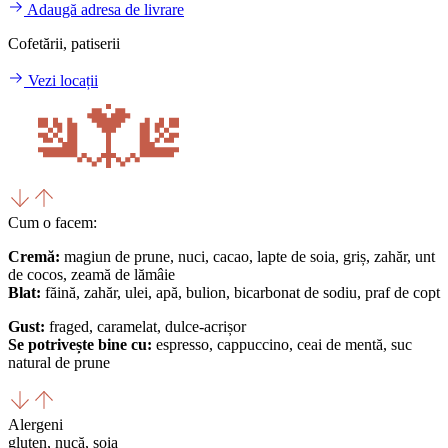
Adaugă adresa de livrare
Cofetării, patiserii
Vezi locații
Cum o facem:
Cremă:
magiun de prune, nuci, cacao, lapte de soia, griș, zahăr, unt
de cocos, zeamă de lămâie
Blat:
făină, zahăr, ulei, apă, bulion, bicarbonat de sodiu, praf de copt
Gust:
fraged, caramelat, dulce-acrișor
Se potrivește bine cu:
espresso, cappuccino, ceai de mentă, suc
natural de prune
Alergeni
gluten, nucă, soia