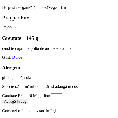
De post / vegan
Fără lactoză
Vegetarian
Preț per
buc
12,00
lei
Greutate
145 g
când te cuprinde pofta de aromele toamnei
Gust:
Dulce
Alergeni
gluten, nucă, soia
Selectează numărul de bucăți și adaugă în coș.
Cantitate Prăjitură Magiulion
Adaugă în coș
Comenzi online cu livrare în Iași