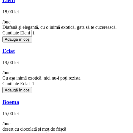
Eleni
18,00
lei
/buc
Diafană și elegantă, cu o inimă exotică, gata să te cucerească.
Cantitate Eleni
Adaugă în coș
Eclat
19,00
lei
/buc
Cu așa inimă exotică, nici nu-i poți rezista.
Cantitate Eclat
Adaugă în coș
Boema
15,00
lei
/buc
desert cu ciocolată și moț de frișcă