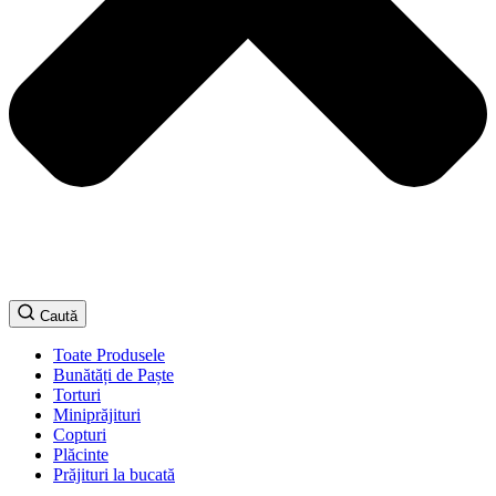
Caută
Toate Produsele
Bunătăți de Paște
Torturi
Miniprăjituri
Copturi
Plăcinte
Prăjituri la bucată