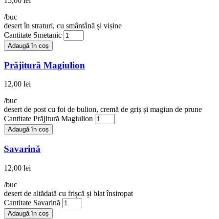
15,00
lei
/buc
desert în straturi, cu smântână și vișine
Cantitate Smetanic
Adaugă în coș
Prăjitură Magiulion
12,00
lei
/buc
desert de post cu foi de bulion, cremă de griș și magiun de prune
Cantitate Prăjitură Magiulion
Adaugă în coș
Savarină
12,00
lei
/buc
desert de altădată cu frișcă și blat însiropat
Cantitate Savarină
Adaugă în coș