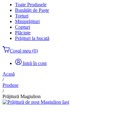
Toate Produsele
Bunătăți de Paște
Torturi
Miniprăjituri
Copturi
Plăcinte
Prăjituri la bucată
Coșul meu
(
0
)
Intră în cont
Acasă
/
Produse
/
Prăjitură Magiulion