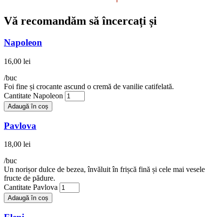
Vă recomandăm
să încercați și
Napoleon
16,00
lei
/buc
Foi fine și crocante ascund o cremă de vanilie catifelată.
Cantitate Napoleon
Adaugă în coș
Pavlova
18,00
lei
/buc
Un norișor dulce de bezea, învăluit în frișcă fină și cele mai vesele
fructe de pădure.
Cantitate Pavlova
Adaugă în coș