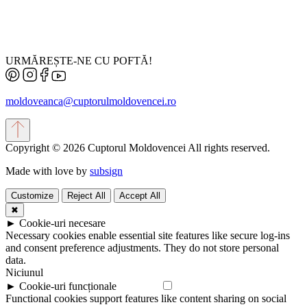
URMĂREȘTE-NE CU POFTĂ!
moldoveanca@cuptorulmoldovencei.ro
Copyright © 2026 Cuptorul Moldovencei All rights reserved.
Made with love by
subsign
Customize
Reject All
Accept All
✖
►
Cookie-uri necesare
Always Active
Necessary cookies enable essential site features like secure log-ins
and consent preference adjustments. They do not store personal
data.
Niciunul
►
Cookie-uri funcționale
Remarcă
Functional cookies support features like content sharing on social