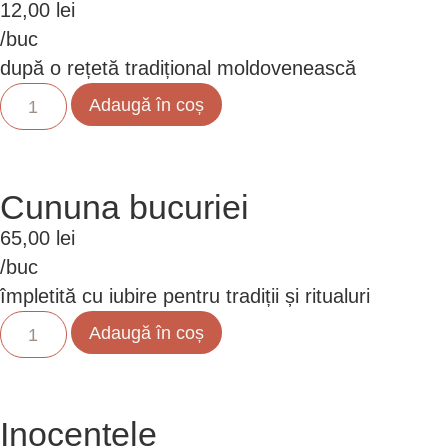
12,00
lei
/buc
după o rețetă tradițional moldovenească
Adaugă în coș
Cununa bucuriei
65,00
lei
/buc
împletită cu iubire pentru tradiții și ritualuri
Adaugă în coș
Inocențele