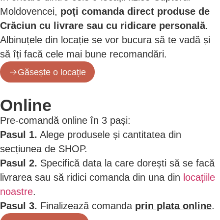
Moldovencei,
poți comanda direct produse de
Crăciun cu livrare sau cu ridicare personală
.
Albinuțele din locație se vor bucura să te vadă și
să îți facă cele mai bune recomandări.
Găsește o locație
Online
Pre-comandă online în 3 pași:
Pasul 1.
Alege produsele și cantitatea din
secțiunea de SHOP.
Pasul 2.
Specifică data la care dorești să se facă
livrarea sau să ridici comanda din una din
locațiile
noastre
.
Pasul 3.
Finalizează comanda
prin plata online
.